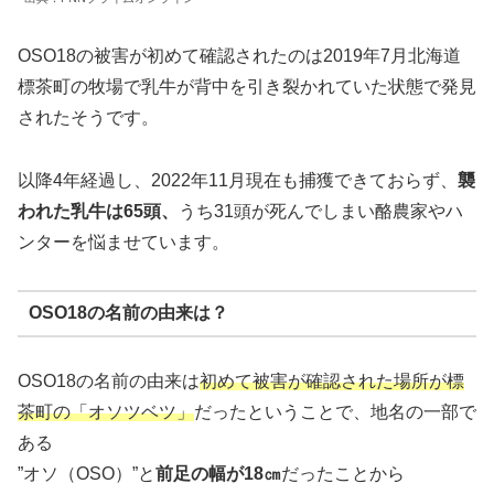
OSO18の被害が初めて確認されたのは2019年7月北海道
標茶町の牧場で乳牛が背中を引き裂かれていた状態で発見
されたそうです。
以降4年経過し、2022年11月現在も捕獲できておらず、
襲
われた乳牛は65頭、
うち31頭が死んでしまい酪農家やハ
ンターを悩ませています。
OSO18の名前の由来は？
OSO18の名前の由来は
初めて被害が確認された場所が標
茶町の「オソツベツ」
だったということで、地名の一部で
ある
”オソ（OSO）”と
前足の幅が18㎝
だったことから