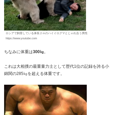
ロシアで飼育している体長２ｍのハイイログマとじゃれ合う男性
https://www.youtube.com
ちなみに体重は
300㎏
。
これは大相撲の最重量力士として歴代1位の記録を誇る小
錦関の285㎏を超える体重です。