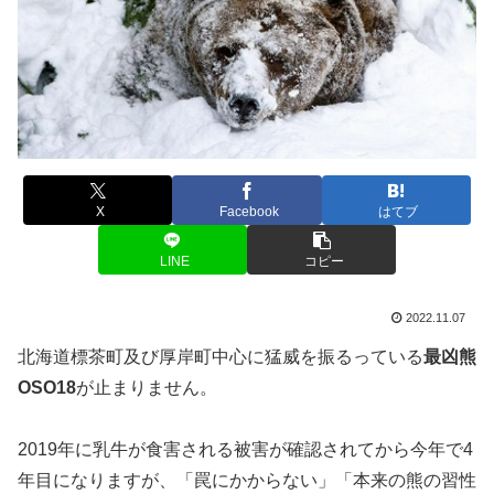
X
Facebook
はてブ
LINE
コピー
2022.11.07
北海道標茶町及び厚岸町中心に猛威を振るっている
最凶熊
OSO18
が止まりません。
2019年に乳牛が食害される被害が確認されてから今年で4
年目になりますが、「罠にかからない」「本来の熊の習性