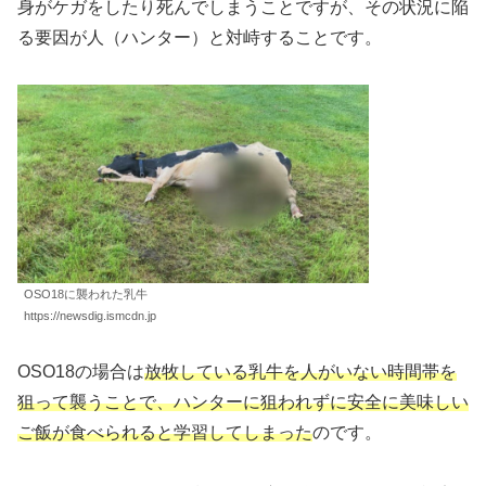
身がケガをしたり死んでしまうことですが、その状況に陥
る要因が人（ハンター）と対峙することです。
OSO18に襲われた乳牛
https://newsdig.ismcdn.jp
OSO18の場合は
放牧している乳牛を人がいない時間帯を
狙って襲うことで、ハンターに狙われずに安全に美味しい
ご飯が食べられると学習してしまった
のです。