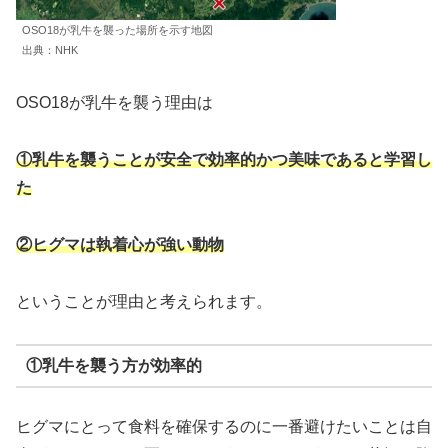
OSO18が乳牛を襲った場所を示す地図
出典：NHK
OSO18が乳牛を襲う理由は
①乳牛を襲うことが安全で効率的かつ美味である
と学習し
た
②ヒグマは執着心
が
強い動物
ということが理由と考えられます。
①乳牛を襲う方が効率的
ヒグマにとって食料を確保するのに一番避けたいことは自