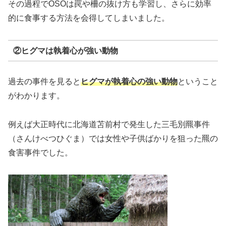
その過程でOSOは罠や柵の抜け方も学習し、さらに効率
的に食事する方法を会得してしまいました。
②ヒグマは執着心が強い動物
過去の事件を見ると
ヒグマが執着心の強い動物
ということ
がわかります。
例えば大正時代に北海道苫前村で発生した三毛別羆事件
（さんけべつひぐま）では女性や子供ばかりを狙った羆の
食害事件でした。