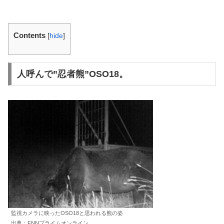
Contents
[
hide
]
人呼んで”忍者熊”OSO18。
監視カメラに映ったOSO18と思われる熊の姿
出典：FNNプライムオンライン