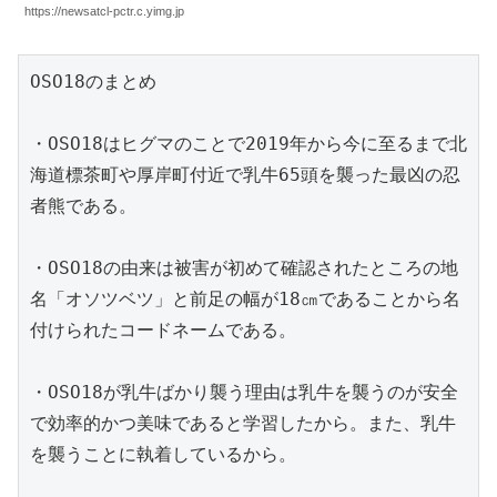
https://newsatcl-pctr.c.yimg.jp
OSO18のまとめ

・OSO18はヒグマのことで2019年から今に至るまで北
海道標茶町や厚岸町付近で乳牛65頭を襲った最凶の忍
者熊である。

・OSO18の由来は被害が初めて確認されたところの地
名「オソツベツ」と前足の幅が18㎝であることから名
付けられたコードネームである。

・OSO18が乳牛ばかり襲う理由は乳牛を襲うのが安全
で効率的かつ美味であると学習したから。また、乳牛
を襲うことに執着しているから。
