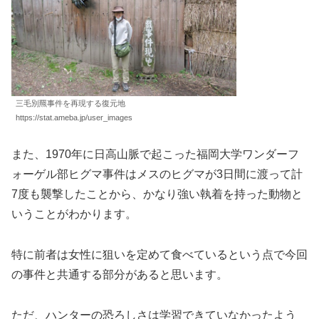
三毛別羆事件を再現する復元地
https://stat.ameba.jp/user_images
また、1970年に日高山脈で起こった福岡大学ワンダーフ
ォーゲル部ヒグマ事件はメスのヒグマが3日間に渡って計
7度も襲撃したことから、かなり強い執着を持った動物と
いうことがわかります。
特に前者は女性に狙いを定めて食べているという点で今回
の事件と共通する部分があると思います。
ただ、ハンターの恐ろしさは学習できていなかったよう