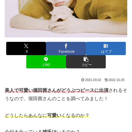
X
Facebook
はてブ
LINE
コピー
2021.03.02
2022.10.25
美人で可愛い堀田茜さんがどうぶつピースに出演
されるそ
うなので、堀田茜さんのことを調べてみました！
どうしたらあんなに
可愛い
くなるのか？
今付き合っている
彼氏は
いるのか？