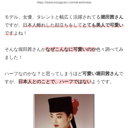
https://www.instagram.com/akanehotta/
モデル、女優、タレントと幅広く活躍されてる
堀田茜さん
ですが、
日本人離れした顔立ちをして
とても美人で可愛い
です
よね！
そんな堀田茜さんが
なぜこんなに可愛いのか
色々調べてみ
ました！
ハーフなのかな？と思ってしまうほど
可愛い堀田茜さん
で
すが、
日本人とのことで、ハーフではな
い
ようです。