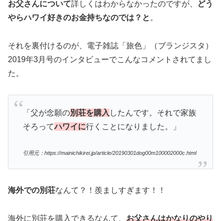
お父さんについて
詳しくはわからなかったのですが、
どう
やらハワイ好きのお金持ちなのでは？と
。
それを裏付けるのが、電子雑誌「旅色」（ブランジスタ）
2019年3月号のインタビューでこんなコメントされてまし
た。
「父が念願の
別荘を購入
したんです。それで家族
そろって
ハワイに
行くことになりました。」
引用元：https://mainichikirei.jp/article/20190301dog00m100002000c.html
海外での別荘
なんて？！羨ましすぎます！！
海外に別荘を購入できるなんて、
お父さんはかなりのやり