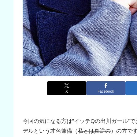
X
Facebook
今回の気になる方は”イッテQの出川ガール”
デルという才色兼備（
私とは真逆の
）の方で