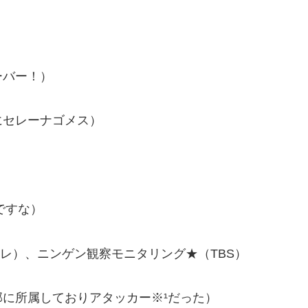
ーバー！）
にセレーナゴメス）
ルですな）
レ）、ニンゲン観察モニタリング★（TBS）
に所属しておりアタッカー※¹だった）