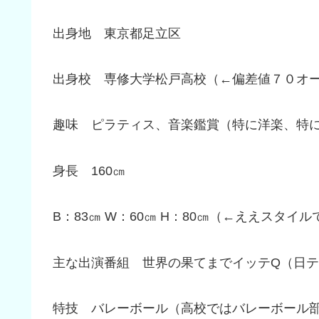
出身地 東京都足立区
出身校 専修大学松戸高校（←偏差値７０オ
趣味 ピラティス、音楽鑑賞（特に洋楽、特
身長 160㎝
B：83㎝ W：60㎝ H：80㎝（←ええスタイ
主な出演番組 世界の果てまでイッテQ（日テ
特技 バレーボール（高校ではバレーボール部