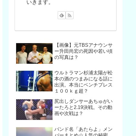
いきます。
【画像】元TBSアナウンサ
ー升田尚宏の死因や若い頃
の写真は？
ウルトラマン杉浦太陽が松
本の酒のつまみになる話に
出演。本当にベンチプレス
１００ｋｇ超？
尻出しダンサーあちゅがい
ーたろと2.19決戦。その動
画や次戦は？
バンド名「あたらよ」メン
バーまとめ☆人気の秘密