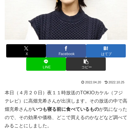
X
Facebook
はてブ
LINE
コピー
2022.04.20
2022.10.25
本日（４月２０日）夜１１時放送のTOKIOカケル（フジ
テレビ）に高畑充希さんが出演します。その放送の中で高
畑充希さんが
いつも寝る前に食べているもの
が気になった
ので、その効果や価格、どこで買えるのかなどなど調べて
みることにしました。