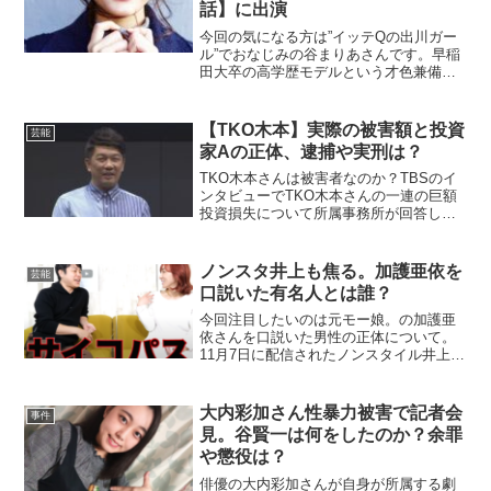
話】に出演
今回の気になる方は”イッテQの出川ガー
ル”でおなじみの谷まりあさんです。早稲
田大卒の高学歴モデルという才色兼備
（私とは真逆の）の方ですが、今週金曜
日の人志松本の酒のつまみになる話に出
演します！どのような形で芸能界デビュ
【TKO木本】実際の被害額と投資
芸能
ーし、出川ガールとして...
家Aの正体、逮捕や実刑は？
TKO木本さんは被害者なのか？TBSのイ
ンタビューでTKO木本さんの一連の巨額
投資損失について所属事務所が回答しま
した。今回の騒動について木本さんは、
損失を被った出資者に対して返金する意
向を示しましたが、①噂では合計7億円以
ノンスタ井上も焦る。加護亜依を
芸能
上の投資。実際に...
口説いた有名人とは誰？
今回注目したいのは元モー娘。の加護亜
依さんを口説いた男性の正体について。
11月7日に配信されたノンスタイル井上さ
んのYoutubeチャンネルでゲスト出演した
加護亜依さんが過去に口説かれた大物有
名人を暴露、井上さんを驚愕させまし
大内彩加さん性暴力被害で記者会
事件
た。そこで今回...
見。谷賢一は何をしたのか？余罪
や懲役は？
俳優の大内彩加さんが自身が所属する劇