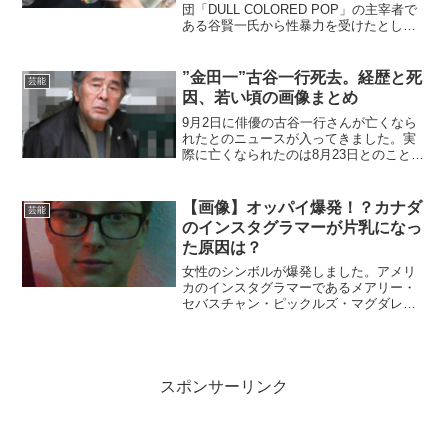
団「DULL COLORED POP」の主宰者で
ある谷賢一氏から性暴力を受けたとして
訴訟を起こしました。大内さんは劇団員
として東日本大震災をテーマにした「福
島三部作」に出演していた女優さんです
”金田一”古谷一行死去。経歴と死
芸能
が、今回の突...
因、若い頃の画像まとめ
9月2日に俳優の古谷一行さんが亡くなら
れたとのニュースが入ってきました。実
際に亡くなられたのは8月23日とのことで
78歳の生涯でした。今回、古谷さんを追
悼するとともに①今までの経歴②古谷さ
んの死因③若い頃の画像を振り返ってみ
【画像】オッパイ爆発！？カナダ
芸能
たいと思います。...
のインスタグラマーが片乳になっ
た原因は？
女性のシンボルが爆発しました。アメリ
カのインスタグラマーであるメアリー・
セバスチャン・ピックルズ・マグダレン
（以下マグダレン）さんは1月31日の投稿
で自身の片方の乳房が爆発したと報告。
アメリカのネチズンを驚かせました。マ
グダレンさんの乳房は...
スポンサーリンク