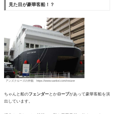
見た目が豪華客船！？
アンズクルーズの外観 https://www.sankei.com/resizer
ちゃんと船の
フェンダー
とか
ロープ
があって豪華客船を演
出しています。