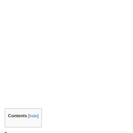
Contents
[
hide
]