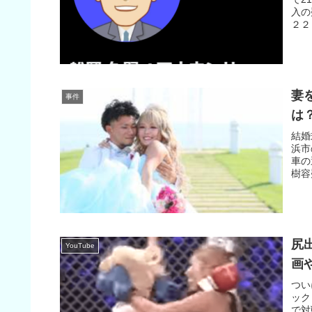
入の
２２
妻
事件
は
結婚
浜市
車の
樹容
尻
YouTube
画
つい
ック
で対