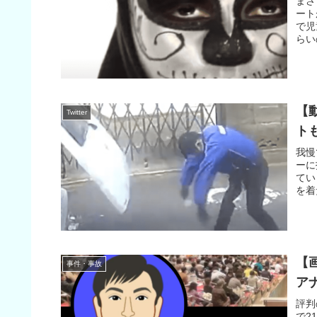
まさ
ート
で児
らい
【
Twitter
ト
我慢
ーに
てい
を着
【
事件・事故
ア
評判
で2