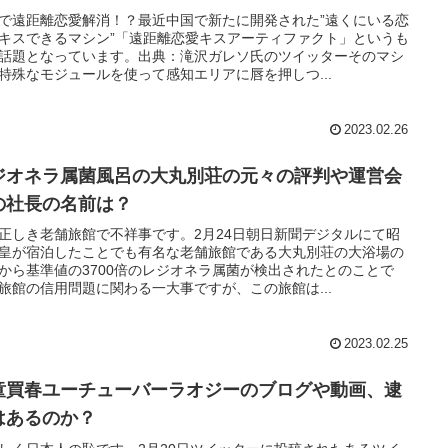
で遠距離恋愛解消！？最近中国で新たに開発された”遠くにいる恋
キスできるマシン”「遠距離恋愛キスアーティファクト」というも
話題となっています。出典：滝沢ガレソ氏のツイッターそのマシ
特殊なモジュールを使って感知エリアに唇を押しつ...
2023.02.26
ジオネラ属菌風呂の大丸別荘の元々の評判や運営会
の社長の名前は？
正しき老舗旅館で不祥事です。2月24日朝日新聞デジタルにて昭
皇が宿泊したことでも有名な老舗旅館である大丸別荘の大浴場の
から基準値の3700倍のレジオネラ属菌が検出されたとのことで
旅館の信用問題に関わる一大事ですが、この旅館は...
2023.02.25
童買春ユーチューバーラオジーのブログや動画、逮
はあるのか？