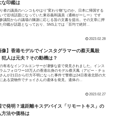
大な印鑑は
り者の議員のハンコもやはり”変わり物”なのか。日本に帰国する
いで近頃話題になっていた東谷義和議員（通称がーしー）です
参議院からの議場の陳謝に応じる旨の文書を提出。その文章に押
た印鑑が話題となっており、SNS上では「百均で絶対...
2023.02.28
画像】香港モデルでインスタグラマーの蔡天鳳殺
。犯人は元夫？その動機は？
の有名なインフルエンサーが凄惨な姿で発見されました。インス
ラムフォロワー10万人の香港出身のモデル蔡天鳳（アビー・チョ
さんが21日から行方不明になった事件で警察は24日香港北部の大
にある貸物件でチョイさんの遺体を発見。遺体の...
2023.02.27
国で発明？遠距離キスデバイス「リモートキス」の
入方法や価格は