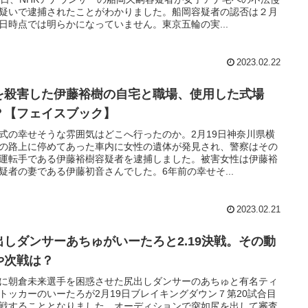
疑いで逮捕されたことがわかりました。船岡容疑者の認否は２月
日時点では明らかになっていません。東京五輪の実...
2023.02.22
を殺害した伊藤裕樹の自宅と職場、使用した式場
？【フェイスブック】
式の幸せそうな雰囲気はどこへ行ったのか。2月19日神奈川県横
の路上に停めてあった車内に女性の遺体が発見され、警察はその
運転手である伊藤裕樹容疑者を逮捕しました。被害女性は伊藤裕
疑者の妻である伊藤初音さんでした。6年前の幸せそ...
2023.02.21
出しダンサーあちゅがいーたろと2.19決戦。その動
や次戦は？
に朝倉未来選手を困惑させた尻出しダンサーのあちゅと有名ティ
トッカーのいーたろが2月19日ブレイキングダウン７第20試合目
戦することとなりました。オーディションで突如尻を出して審査