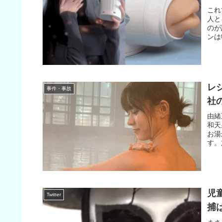
これ
人と
のが
ンは
レ
事件・事故
社
由緒
和天
お湯
す。
児
Twitter
捕