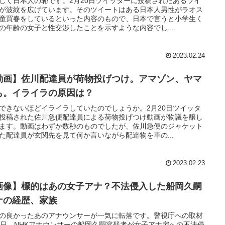
しく日本人の恥です。2月20日ツイッターに投稿されたあるツイ
が波紋を広げています。そのツイートはある日本人男性がラオス
童買春をしているといった内容のもので、日本で言うと小学生く
の年齢の女子と性交渉したことを示すような内容でし...
2023.02.24
動画】佐川配達員が荷物投げつけ。アマゾン、ヤマ
も。イライラの原因は？
できないほどイライラしていたのでしょうか。2月20日ツイッタ
投稿された佐川急便配達員による荷物投げつけ動画が物議を醸し
ます。動画はわずか数秒のものでしたが、佐川急便のジャケット
た配達員が玄関先を見て何か言いながら配達物を車の...
2023.02.23
画像】標的はあの女子アナ？不法侵入した船岡久嗣
ナの経歴、家族
の良かったあのアナウンサーが一気に転落です。警視庁への取材
1日、NHKアナウンサーの船岡久嗣容疑者が女子アナ宅への不法侵