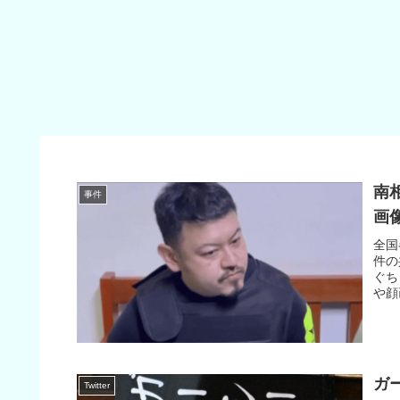
南
事件
画
全国
件の
ぐち
や顔
ガ
Twitter