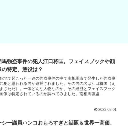
相馬強盗事件の犯人江口将匡。フェイスブックや顔
像の特定、懲役は？
各地で起こった一連の強盗事件の中で南相馬市で発生した強盗事
共犯と思われる男が逮捕されました。その男の名は江口将匡（え
まさただ）。一体どんな人物なのか、その経歴とフェイスブック
画像は特定されているのか調べてみました。南相馬強盗...
2023.03.01
ーシー議員ハンコおもろすぎと話題＆世界一高価、