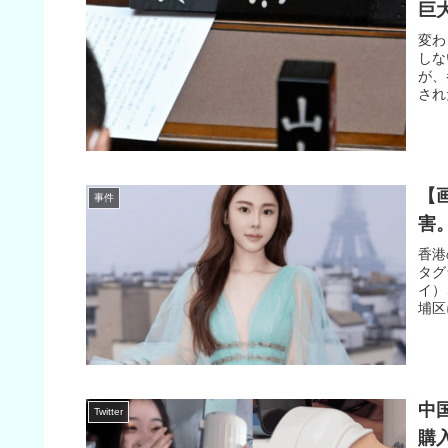
巨
変わ
しな
が、
され
【
事件
害
香港
タグ
イ）
埔区
中
Twitter
購