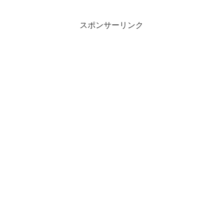
ネットユーザーが目ざとく反応し、話題
となっています。そこで...
スポンサーリンク