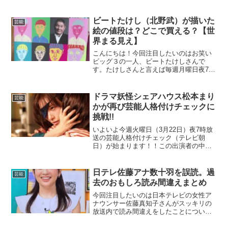
し、カンヌ国際映画祭で作品賞を受賞し
た「うなぎ」に出演したことでも有名で
すね。今回は清水美沙さんの昔の写真を
ビートたけし（北野武）が描いた
芸能
見ながら、どんな方なの...
絵の値段は？どこで買える？【世
界まる見え】
こんにちは！今回注目したいのはお笑い
ビッグ３の一人、ビートたけしさんで
す。たけしさんと言えば毎週月曜日夜7時
放送の世界まる見え！テレビ特捜部（日
テレ）でいつもピコピコハンマーを持っ
て破天荒っぷりを発揮したり、映画監督
ドラマ妖怪シェアハウス松本まり
芸能
で賞を取ったりする方です...
かが再び芸能人格付けチェックに
挑戦!!
いよいよ今週火曜日（3月22日）夜7時放
送の芸能人格付けチェック（テレビ朝
日）が始まります！！この出演者の中に
ドラマ妖怪シェアハウスで注目されてい
る松本まりかさんが妖怪シェアハウスチ
ームとして小芝風花さんとともに参戦し
日テレ佐藤アナ数十羽を誤読。過
芸能
ます。松本まりかさんが...
去のおもしろ読み間違えまとめ
今回注目したいのは日本テレビの女性ア
ナウンサー佐藤真知子さんがスッキリの
放送内で読み間違えをしたことについ
て。数十羽（すうじゅうわ）を”かずじゅ
うわ”と読む珍しい間違い方をしたことに