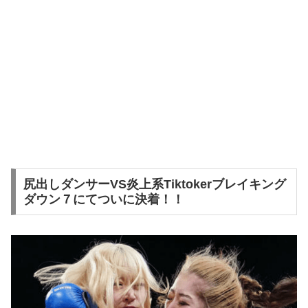
尻出しダンサーVS炎上系Tiktokerブレイキング
ダウン７にてついに決着！！