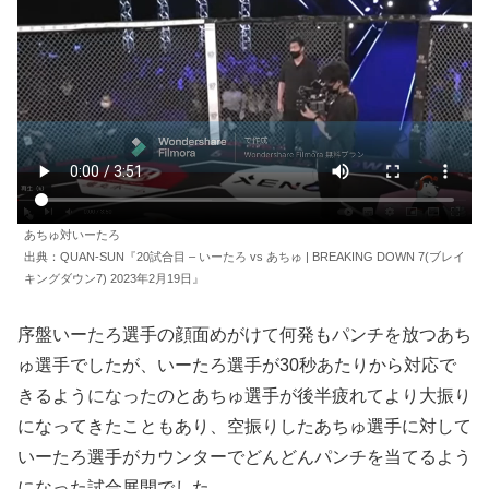
あちゅ対いーたろ
出典：QUAN-SUN『20試合目 – いーたろ vs あちゅ | BREAKING DOWN 7(ブレイ
キングダウン7) 2023年2月19日』
序盤いーたろ選手の顔面めがけて何発もパンチを放つあち
ゅ選手でしたが、いーたろ選手が30秒あたりから対応で
きるようになったのとあちゅ選手が後半疲れてより大振り
になってきたこともあり、空振りしたあちゅ選手に対して
いーたろ選手がカウンターでどんどんパンチを当てるよう
になった試合展開でした。