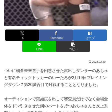
X
Facebook
はてブ
LINE
コピー
2023.02.20
ついに朝倉未来選手を困惑させた尻出しダンサーのあちゅ
と有名ティックトッカーのいーたろが2月19日ブレイキン
グダウン７第20試合目で対戦することとなりました。
オーディションで突如尻を出して審査員だけでなく会場全
体をドン引きさせた鋼のハートを持つあちゅさんと炎上系