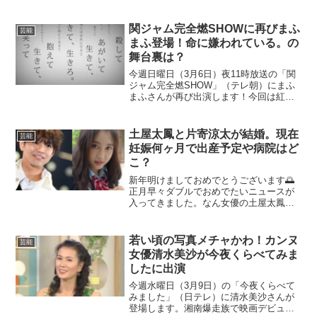
関ジャム完全燃SHOWに再びまふ
芸能
まふ登場！命に嫌われている。の
舞台裏は？
今週日曜日（3月6日）夜11時放送の「関
ジャム完全燃SHOW」（テレ朝）にまふ
まふさんが再び出演します！今回は紅白
出場を決めた名曲「命に嫌われている」
の舞台裏を明かしてくれるそうですが、
この曲はまふまふさんの曲なのか、どん
土屋太鳳と片寄涼太が結婚。現在
芸能
な歌詞なのか気にな...
妊娠何ヶ月で出産予定や病院はど
こ？
新年明けましておめでとうございます🌅
正月早々ダブルでおめでたいニュースが
入ってきました。なん女優の土屋太鳳さ
んとジェネレーションズの片寄涼太さん
が結婚。しかも土屋太鳳さんは現在妊娠
中と言うことでいわゆる”できちゃった
若い頃の写真メチャかわ！カンヌ
芸能
婚”でゴールインしたこと...
女優清水美沙が今夜くらべてみま
したに出演
今週水曜日（3月9日）の「今夜くらべて
みました」（日テレ）に清水美沙さんが
登場します。湘南爆走族で映画デビュー