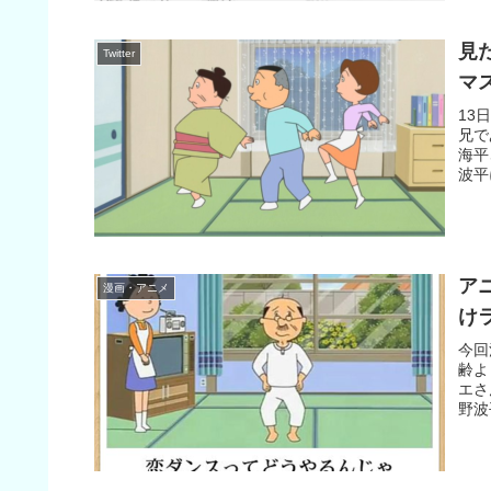
見
Twitter
マ
13
兄で
海平
波平
ア
漫画・アニメ
け
今回
齢よ
エさ
野波