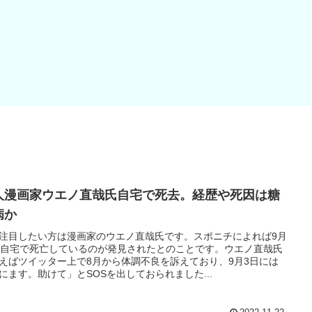
人漫画家ウエノ直哉氏自宅で死去。経歴や死因は糖
病か
注目したい方は漫画家のウエノ直哉氏です。スポニチによれば9月
日自宅で死亡しているのが発見されたとのことです。ウエノ直哉氏
えばツイッター上で8月から体調不良を訴えており、9月3日には
にます。助けて」とSOSを出しておられました...