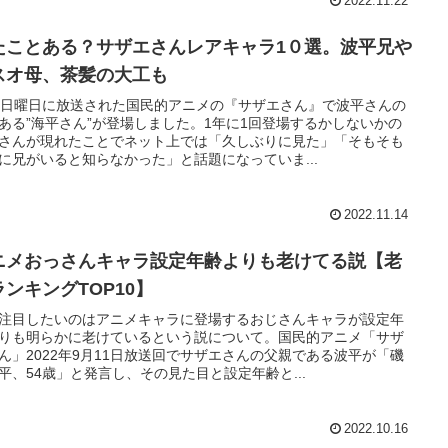
2022.11.22
たことある？サザエさんレアキャラ1０選。波平兄や
スオ母、茶髪の大工も
日日曜日に放送された国民的アニメの『サザエさん』で波平さんの
ある”海平さん”が登場しました。1年に1回登場するかしないかの
さんが現れたことでネット上では「久しぶりに見た」「そもそも
に兄がいると知らなかった」と話題になっていま...
2022.11.14
ニメおっさんキャラ設定年齢よりも老けてる説【老
ランキングTOP10】
注目したいのはアニメキャラに登場するおじさんキャラが設定年
りも明らかに老けているという説について。国民的アニメ「サザ
ん」2022年9月11日放送回でサザエさんの父親である波平が「磯
平、54歳」と発言し、その見た目と設定年齢と...
2022.10.16