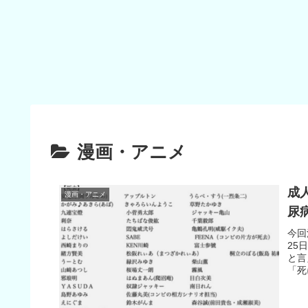
漫画・アニメ
成
漫画・アニメ
尿
今回
25
と言
「死